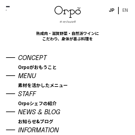
JP
EN
熟成肉・滋賀野菜・自然派ワインに
熟成肉・滋賀野菜・自然派ワインに
こだわり、身体が喜ぶ料理を
こだわった料理が味わえるお店
CONCEPT
Orpoがおもうこと
MENU
MENU
素材を活かしたメニュー
素材を活かしたメニュー
STAFF
Orpoシェフの紹介
NEWS & BLOG
LUNCH
DINNER
お知らせ&ブログ
INFORMATION
TAKEOUT
PARTY